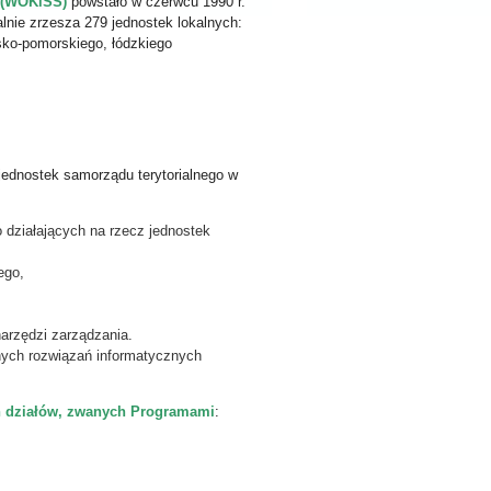
 (WOKiSS)
powstało w czerwcu 1990 r.
lnie zrzesza 279 jednostek lokalnych:
sko-pomorskiego, łódzkiego
jednostek samorządu terytorialnego w
 działających na rzecz jednostek
ego,
arzędzi zarządzania.
nych rozwiązań informatycznych
ch działów, zwanych Programami
: