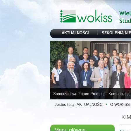
AKTUALNOŚCI
SZKOLENIA NI
Samorządowe Forum Promocji i Komunikacji, 
Jesteś tutaj:
AKTUALNOŚCI
O WOKISS
KI
Menu główne