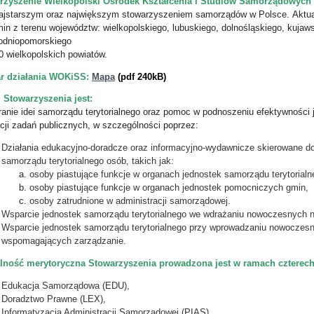
rzyszenie Wielkopolski Ośrodek Kształcenia i Studiów Samorządowych
najstarszym oraz największym stowarzyszeniem samorządów w Polsce.
Aktua
min
z terenu województw: wielkopolskiego, lubuskiego, dolnośląskiego, kujaw
hodniopomorskiego
0 wielkopolskich powiatów
.
r działania WOKiSS:
Mapa
(pdf 240kB)
 Stowarzyszenia jest:
anie idei samorządu terytorialnego oraz pomoc w podnoszeniu efektywności 
acji zadań publicznych, w szczególności poprzez:
Działania edukacyjno-doradcze oraz informacyjno-wydawnicze skierowane do
samorządu terytorialnego osób, takich jak:
osoby piastujące funkcje w organach jednostek samorządu terytorialn
osoby piastujące funkcje w organach jednostek pomocniczych gmin,
osoby zatrudnione w administracji samorządowej.
Wsparcie jednostek samorządu terytorialnego we wdrażaniu nowoczesnych n
Wsparcie jednostek samorządu terytorialnego przy wprowadzaniu nowoczes
wspomagających zarządzanie.
alność merytoryczna Stowarzyszenia prowadzona jest w ramach cztere
Edukacja Samorządowa (EDU),
Doradztwo Prawne (LEX),
Informatyzacja Administracji Samorządowej (PIAS),