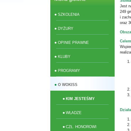
Stowa
Jest 
249 g
SZKOLENIA
i zac
oraz 3
DYŻURY
Obsza
Celem
OPINIE PRAWNE
Wspier
realiz
KLUBY
PROGRAMY
O WOKISS
KIM JESTEŚMY
Dział
WŁADZE
CZŁ. HONOROWI