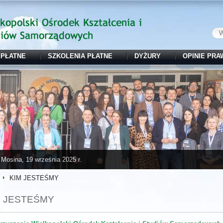
EPŁATNE
SZKOLENIA PŁATNE
DYŻURY
OPINIE PRA
Mosina, 19 września 2025 r.
KIM JESTEŚMY
M JESTEŚMY